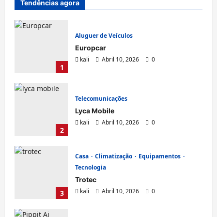
Tendências agora
AI
Aluguer de Veículos
Europcar
Pippit AI
kali
Abril 10, 2026
0
kali
Abril 7, 2026
0
1
Telecomunicações
Lyca Mobile
kali
Abril 10, 2026
0
2
Casa
Climatização
Equipamentos
Aprendizagem
Tecnologia
Trotec
Code Labs Academy
kali
Abril 10, 2026
0
3
kali
Abril 7, 2026
0