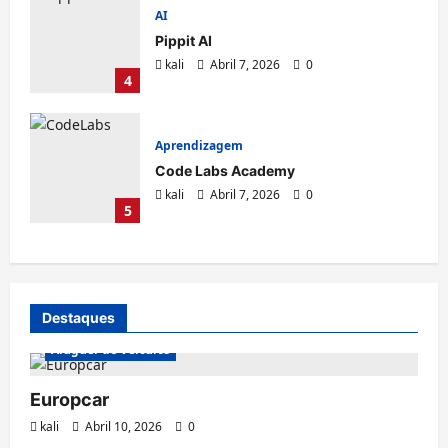
AI
Pippit AI
kali
Abril 7, 2026
0
4
Aprendizagem
Code Labs Academy
kali
Abril 7, 2026
0
5
Destaques
Aluguer de Veículos
Europcar
kali
Abril 10, 2026
0