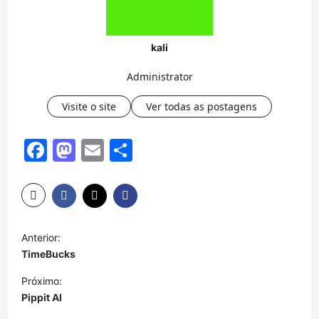
kali
Administrator
Visite o site
Ver todas as postagens
Facebook
Mastodon
Email
Share
N
Anterior:
a
TimeBucks
v
Próximo:
e
Pippit AI
g