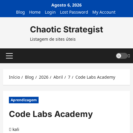
Avançar
Agosto 6, 2026
para
Blog
Home
Login
Lost Password
My Account
o
conteúdo
Chaotic Strategist
Listagem de sites úteis
Menu
principal
Início
Blog
2026
Abril
7
Code Labs Academy
Aprendizagem
Code Labs Academy
kali