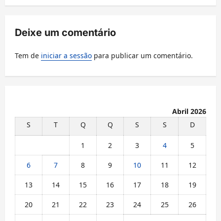
a
ç
Deixe um comentário
ã
Tem de
iniciar a sessão
para publicar um comentário.
o
d
e
a
Abril 2026
r
S
T
Q
Q
S
S
D
t
1
2
3
4
5
i
6
7
8
9
10
11
12
g
o
13
14
15
16
17
18
19
s
20
21
22
23
24
25
26