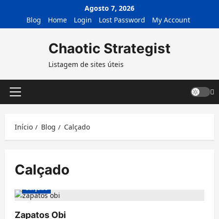
Avançar
Agosto 7, 2026
para
Blog
Home
Login
Lost Password
My Account
o
conteúdo
Chaotic Strategist
Listagem de sites úteis
Menu
principal
Início
Blog
Calçado
Calçado
Calçado
Zapatos Obi