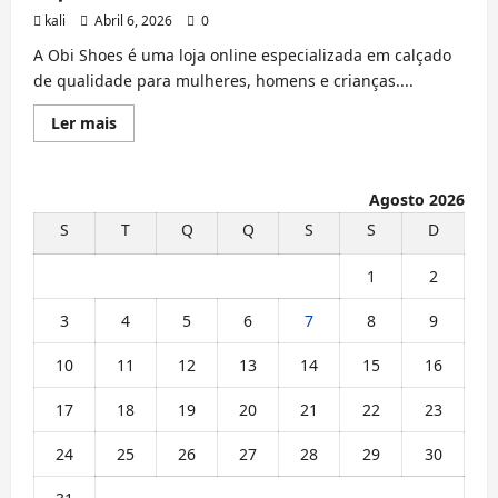
kali
Abril 6, 2026
0
A Obi Shoes é uma loja online especializada em calçado
de qualidade para mulheres, homens e crianças....
Leia
Ler mais
mais
sobre
Zapatos
Obi
Agosto 2026
S
T
Q
Q
S
S
D
1
2
3
4
5
6
7
8
9
10
11
12
13
14
15
16
17
18
19
20
21
22
23
24
25
26
27
28
29
30