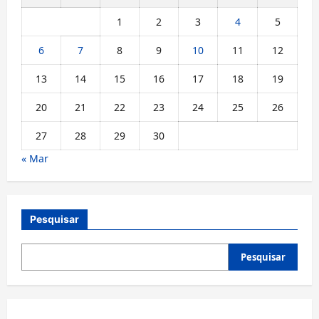
1
2
3
4
5
6
7
8
9
10
11
12
13
14
15
16
17
18
19
20
21
22
23
24
25
26
27
28
29
30
« Mar
Pesquisar
Pesquisar