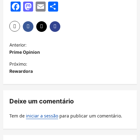
Facebook
Mastodon
Email
Share
N
Anterior:
a
Prime Opinion
v
Próximo:
e
Rewardora
g
a
ç
Deixe um comentário
ã
Tem de
iniciar a sessão
para publicar um comentário.
o
d
e