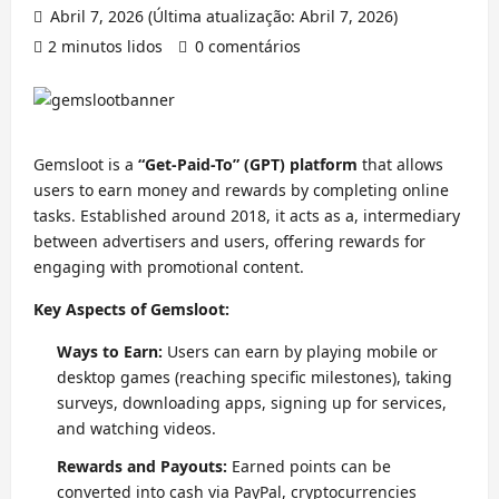
Abril 7, 2026 (Última atualização: Abril 7, 2026)
2 minutos lidos
0 comentários
Gemsloot is a
“Get-Paid-To” (GPT) platform
that allows
users to earn money and rewards by completing online
tasks. Established around 2018, it acts as a, intermediary
between advertisers and users, offering rewards for
engaging with promotional content.
Key Aspects of Gemsloot:
Ways to Earn:
Users can earn by playing mobile or
desktop games (reaching specific milestones), taking
surveys, downloading apps, signing up for services,
and watching videos.
Rewards and Payouts:
Earned points can be
converted into cash via PayPal, cryptocurrencies