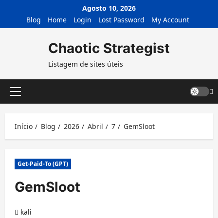
Avançar
Agosto 10, 2026
para
Blog
Home
Login
Lost Password
My Account
o
conteúdo
Chaotic Strategist
Listagem de sites úteis
Menu
principal
Início
Blog
2026
Abril
7
GemSloot
Get-Paid-To (GPT)
GemSloot
kali