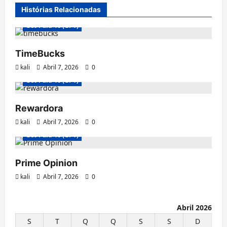
Histórias Relacionadas
a
Get-Paid-To (GPT)
r
t
TimeBucks
i
kali
Abril 7, 2026
0
g
Get-Paid-To (GPT)
o
s
Rewardora
kali
Abril 7, 2026
0
Get-Paid-To (GPT)
Prime Opinion
kali
Abril 7, 2026
0
Abril 2026
S
T
Q
Q
S
S
D