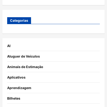
Categorias
AI
Aluguer de Veículos
Animais de Estimação
Aplicativos
Aprendizagem
Bilhetes