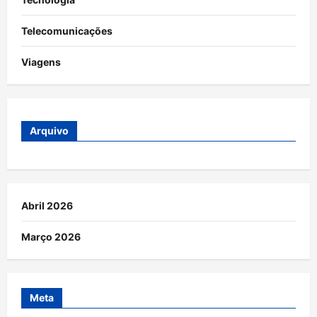
Telecomunicações
Viagens
Arquivo
Abril 2026
Março 2026
Meta