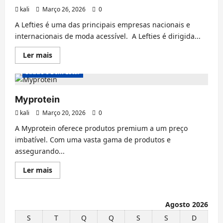
kali
Março 26, 2026
0
A Lefties é uma das principais empresas nacionais e
internacionais de moda acessível. A Lefties é dirigida...
Leia
Ler mais
mais
sobre
Saúde e Bem Estar
Lefties
Myprotein
kali
Março 20, 2026
0
A Myprotein oferece produtos premium a um preço
imbatível. Com uma vasta gama de produtos e
assegurando...
Leia
Ler mais
mais
sobre
Myprotein
Agosto 2026
S
T
Q
Q
S
S
D