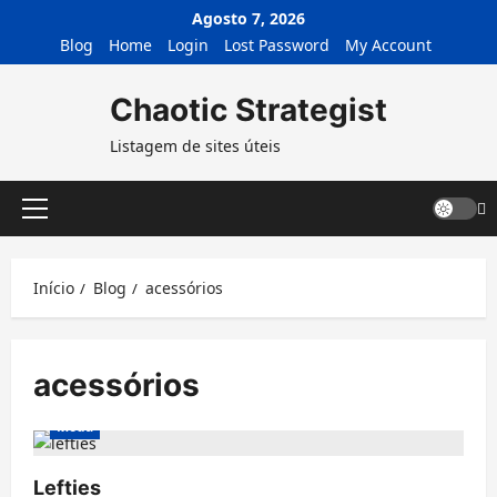
Avançar
Agosto 7, 2026
para
Blog
Home
Login
Lost Password
My Account
o
conteúdo
Chaotic Strategist
Listagem de sites úteis
Menu
principal
Início
Blog
acessórios
acessórios
Moda
Lefties