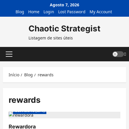
Avançar
Agosto 7, 2026
para
Blog
Home
Login
Lost Password
My Account
o
conteúdo
Chaotic Strategist
Listagem de sites úteis
Menu
principal
Início
Blog
rewards
rewards
Get-Paid-To (GPT)
Rewardora