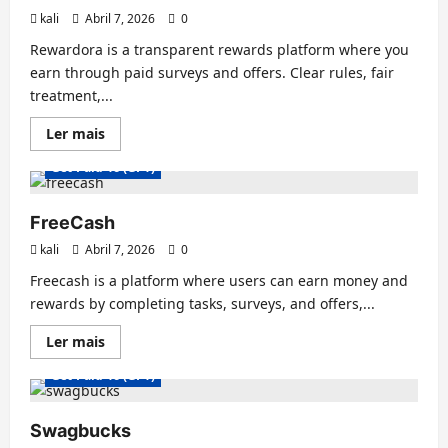
kali
Abril 7, 2026
0
Rewardora is a transparent rewards platform where you
earn through paid surveys and offers. Clear rules, fair
treatment,...
Leia
Ler mais
mais
sobre
Get-Paid-To (GPT)
Rewardora
FreeCash
kali
Abril 7, 2026
0
Freecash is a platform where users can earn money and
rewards by completing tasks, surveys, and offers,...
Leia
Ler mais
mais
sobre
Get-Paid-To (GPT)
FreeCash
Swagbucks