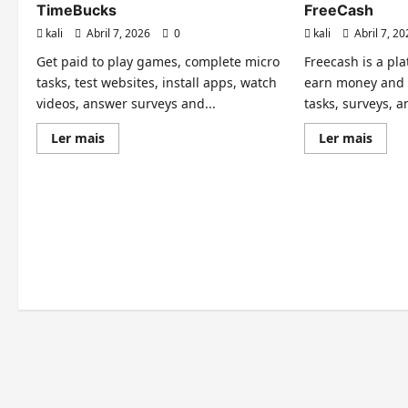
TimeBucks
FreeCash
kali
Abril 7, 2026
0
kali
Abril 7, 2
Get paid to play games, complete micro
Freecash is a pl
tasks, test websites, install apps, watch
earn money and 
videos, answer surveys and...
tasks, surveys, an
Leia
Leia
Ler mais
Ler mais
mais
mais
sobre
sobre
TimeBucks
FreeC