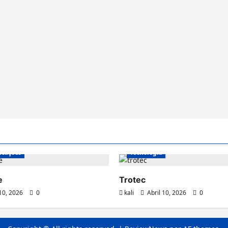
Casa
Climatização
Equipam
icações
Tecnologia
le
Trotec
 10, 2026
0
kali
Abril 10, 2026
0