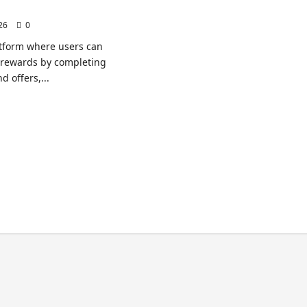
026
0
atform where users can
rewards by completing
d offers,...
ash