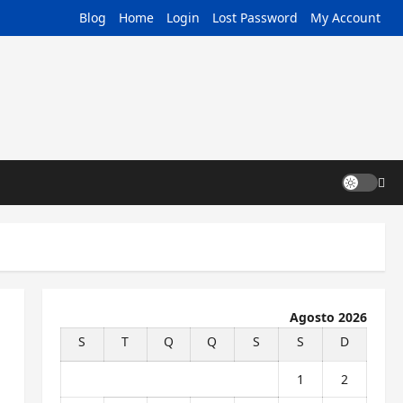
Blog
Home
Login
Lost Password
My Account
Agosto 2026
S
T
Q
Q
S
S
D
1
2