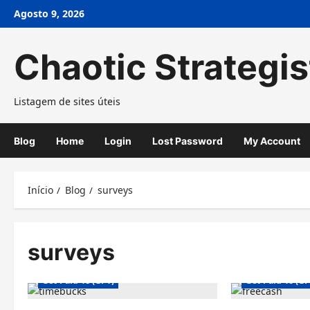
Avançar
Agosto 9, 2026
para
o
Chaotic Strategis
conteúdo
Listagem de sites úteis
Blog
Home
Login
Lost Password
My Account
Início
Blog
surveys
surveys
Get-Paid-To (GPT)
Get-Paid-To (GP