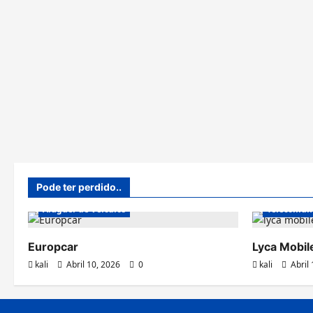
Pode ter perdido..
Aluguer de Veículos
Telecomun
Europcar
Lyca Mobi
kali
Abril 10, 2026
0
kali
Abril