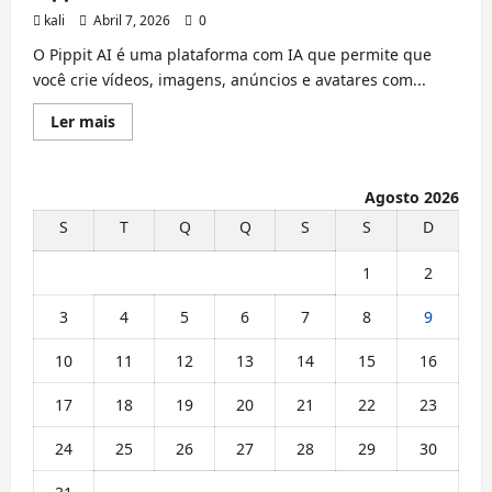
kali
Abril 7, 2026
0
O Pippit AI é uma plataforma com IA que permite que
você crie vídeos, imagens, anúncios e avatares com...
Leia
Ler mais
mais
sobre
Pippit
AI
Agosto 2026
S
T
Q
Q
S
S
D
1
2
3
4
5
6
7
8
9
10
11
12
13
14
15
16
17
18
19
20
21
22
23
24
25
26
27
28
29
30