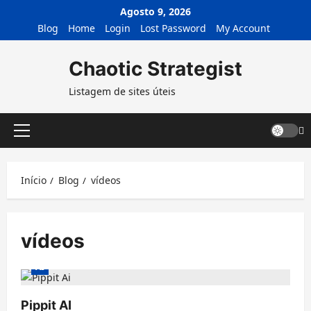
Avançar
Agosto 9, 2026
para
Blog
Home
Login
Lost Password
My Account
o
conteúdo
Chaotic Strategist
Listagem de sites úteis
Menu
principal
Início
Blog
vídeos
vídeos
AI
Pippit AI